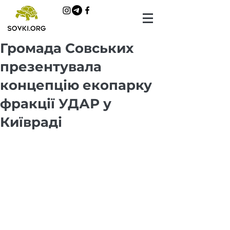
Громада Совських
презентувала
концепцію екопарку
фракції УДАР у
Київраді