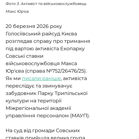
Фото 3. Активіст та військовослужбовець 
Макс Юр'єв.
20 березня 2026 року 
Голосіївський райсуд Києва 
розглядав справу про тримання 
під вартою активіста Екопарку 
Совські ставки 
військовослужбовця Макса 
Юр'єва (справа №752/26476/25). 
Як ми 
писали раніше
, активіста 
переслідує та звинувачує 
забудовник Парку Трипільської 
культури на території 
Міжрегіональної академії 
управління персоналом (МАУП).
На суд від громади Совських 
ставків прийшла велика група 