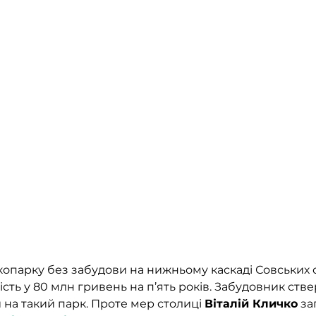
копарку без забудови на нижньому каскаді Совських с
сть у 80 млн гривень на п’ять років. Забудовник стве
 на такий парк. Проте мер столиці 
Віталій Кличко
 за