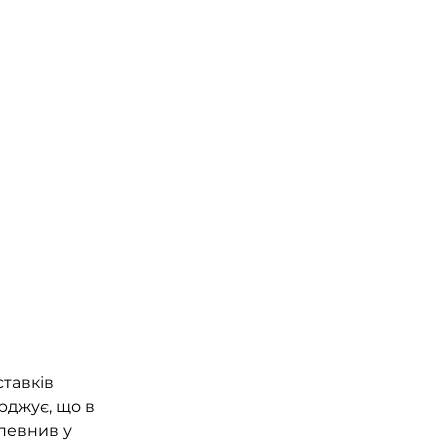
тавків 
рджує, що в 
певнив у 