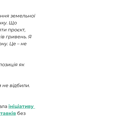
ння земельної 
нку. Що 
ти проєкт, 
в гривень. Я 
у. Це – не 
озиція як 
 не відбили. 
ала 
ініціативу 
ставків
 без 