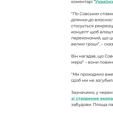
коментарі “
Українс
“
По Совських ставк
ділянки до власност
стосується рекреаці
концепт щоб влашту
переконаний, що ці
великі гроші
“, – ск
Він нагадав, що Совс
мера
” – вони пови
“
Ми проходимо вже в
Щоб ми не загубили
Зазначимо, у червні
зі створення екопа
забудови. Площа лан