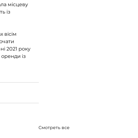
ала місцеву 
ь із 
 вісім 
очати 
ні 2021 року 
оренди із 
Смотреть все