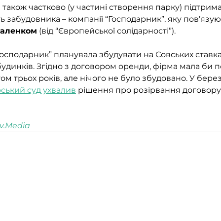
я також частково (у частині створення парку) підтрим
ть забудовника – компанії “Господарник”, яку пов’язуют
Баленком
 (від “Європейської солідарності”).
осподарник” планувала збудувати на Совських ставках
удинків. Згідно з договором оренди, фірма мала би п
м трьох років, але нічого не було збудовано. У берез
ський суд ухвалив
 рішення про розірвання договору 
iv.Media