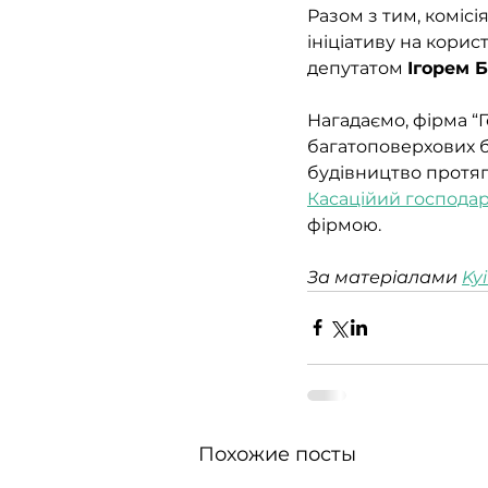
Разом з тим, комісі
ініціативу на корис
депутатом 
Ігорем 
Нагадаємо, фірма “Г
багатоповерхових б
будівництво протяго
Касаційий господар
фірмою.
За матеріалами 
Ky
Похожие посты