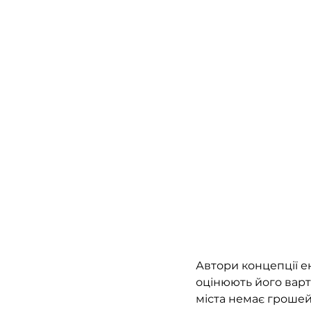
Автори концепції е
оцінюють його варті
міста немає грошей