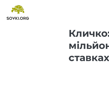
Кличко:
мільйон
ставка