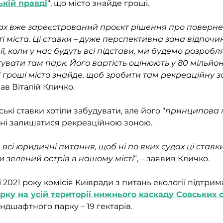
ькій правді
“, що місто знайде гроші.
ах вже зареєстрований проєкт рішення про поверне
і міста. Ці ставки – дуже перспективна зона відпочи
ї, коли у нас будуть всі підстави, ми будемо розробля
вати там парк. Його вартість оцінюють у 80 мільйоні
 гроші місто знайде, щоб зробити там рекреаційну зон
азав Віталій Кличко.
ькі ставки хотіли забудувати, але його “
принципова п
нні залишатися рекреаційною зоною.
сі юридичні питання, щоб ні по яких судах ці ставки
 зелений острів в нашому місті
“, – заявив Кличко.
 2021 року комісія Київради з питань екології підтрим
рку на усій території нижнього каскаду Совських 
дшафтного парку – 19 гектарів. 