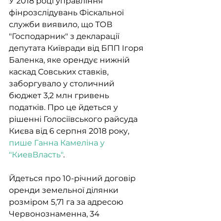
У 2018 році управління 
фінрозслідувань Фіскальної 
служби виявило, що ТОВ 
"Господарник" з декларації 
депутата Київради від БПП Ігоря 
Баленка, яке орендує нижній 
каскад Совських ставків, 
заборгувало у столичний 
бюджет 3,2 млн гривень 
податків. Про це йдеться у 
рішенні Голосіївського райсуда 
Києва від 6 серпня 2018 року, 
пише Ганна Камеліна у 
"КиевВласть"
.
Йдеться про 10-річний договір 
оренди земельної ділянки 
розміром 5,71 га за адресою 
Червонознаменна, 34 