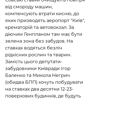
від смороду машин, 
компенсують втрати кисню, до 
яких призводять аеропорт "Київ", 
крематорій та автовокзал. За 
діючим Генпланом там має бути 
зелена зона без забудов. На 
ставках водяться безліч 
рідкісних рослин та тварин. 
Замість цього депутати-
забудовники Київради Ігор 
Баленко та Микола Негрич 
(обидва БПП) хочуть побудувати 
на ставках два десятки 12-23-
поверхових будинків, де будуть 
жити та працювати близько 
8000 людей.
6 вересня 2018 року почнеться 