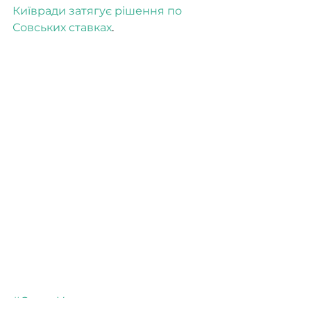
Київради затягує рішення по 
Совських ставках
.
#ОленаУдалова