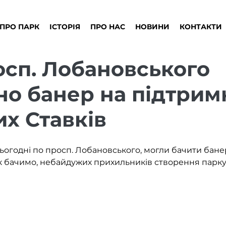
ПРО ПАРК
ІСТОРІЯ
ПРО НАС
НОВИНИ
КОНТАКТИ
осп. Лобановського
но банер на підтрим
х Ставків
сьогодні по просп. Лобановського, могли бачити бане
Як бачимо, небайдужих прихильників створення парку 