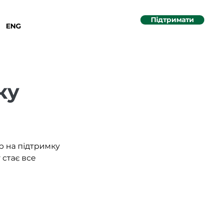
Підтримати
ENG
ку
р на підтримку 
стає все 