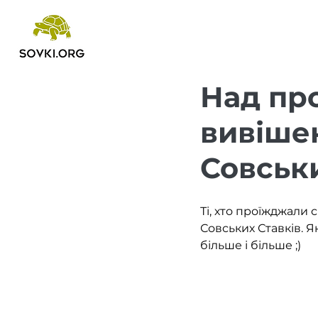
Над пр
вивіше
Совськи
Ті, хто проїжджали 
Совських Ставків. 
більше і більше ;)